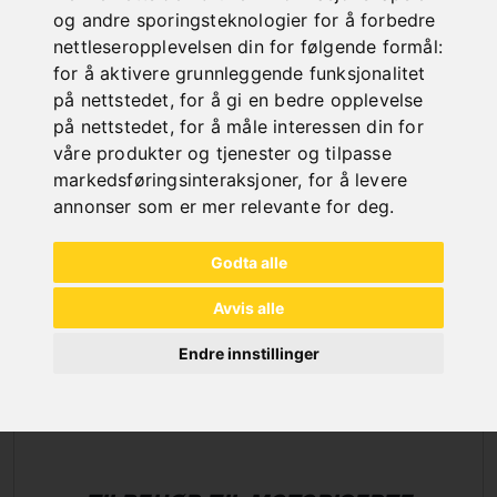
og andre sporingsteknologier for å forbedre
HYDRAULISKE 3-RULLER RUNDE
nettleseropplevelsen din for følgende formål:
BØYEMASKINER
for å aktivere grunnleggende funksjonalitet
på nettstedet
,
for å gi en bedre opplevelse
på nettstedet
,
for å måle interessen din for
våre produkter og tjenester og tilpasse
markedsføringsinteraksjoner
,
for å levere
annonser som er mer relevante for deg
.
Godta alle
Avvis alle
Endre innstillinger