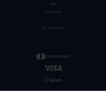
Agb
Kataloge
My account
powered by
SIWA
© 2026 Bernardo