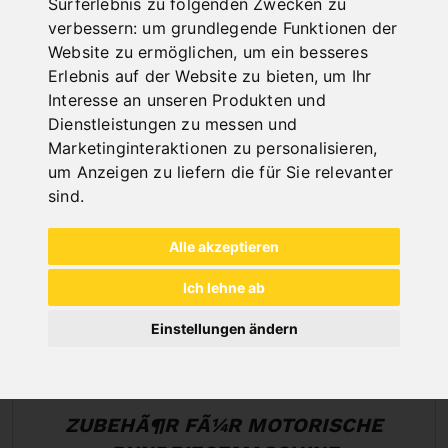
Surferlebnis zu folgenden Zwecken zu
HYDRAULISCHE 3-WALZEN-
verbessern:
um grundlegende Funktionen der
RUNDBIEGEMASCHINEN
Website zu ermöglichen
,
um ein besseres
Erlebnis auf der Website zu bieten
,
um Ihr
Interesse an unseren Produkten und
Dienstleistungen zu messen und
Marketinginteraktionen zu personalisieren
,
um Anzeigen zu liefern die für Sie relevanter
sind
.
Alle akzeptieren
Ich lehne ab
Einstellungen ändern
ZUBEHÃ¶R FÃ¼R MOTORISCHE