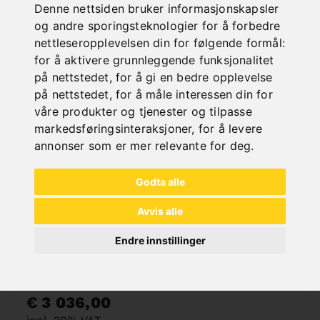
Denne nettsiden bruker informasjonskapsler
og andre sporingsteknologier for å forbedre
nettleseropplevelsen din for følgende formål:
for å aktivere grunnleggende funksjonalitet
på nettstedet
,
for å gi en bedre opplevelse
på nettstedet
,
for å måle interessen din for
våre produkter og tjenester og tilpasse
markedsføringsinteraksjoner
,
for å levere
annonser som er mer relevante for deg
.
Godta alle
Avvis alle
Endre innstillinger
MRA-PRO MOTORISERT RØRHAKK MED BASE
Art. No. : 06-1041
€ 3 036,00