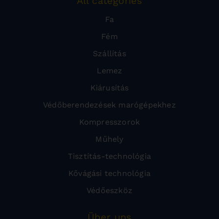
All categories
Fa
Fém
Szállítás
Lemez
Kiárusítás
Védőberendezések marógépekhez
Kompresszorok
Műhely
Tisztítás-technológia
Kővágási technológia
Védőeszköz
Über uns