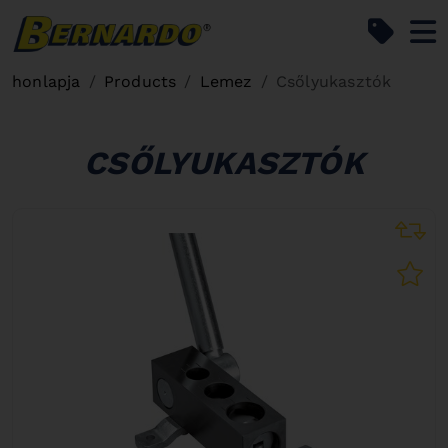
Bernardo Home
honlapja
Products
Lemez
Csőlyukasztók
CSŐLYUKASZTÓK