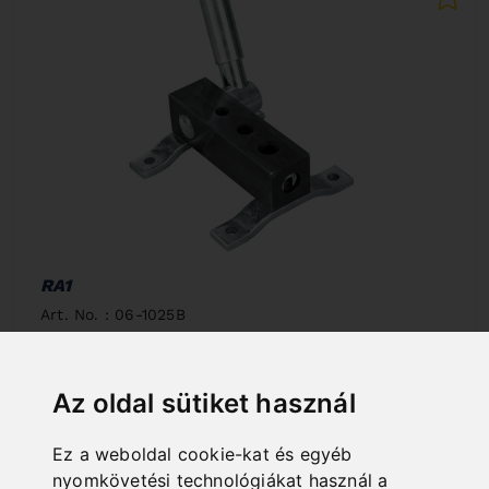
RA1
Art. No. : 06-1025B
265,20 EUR
incl. 20% VAT
Az oldal sütiket használ
In Stock
Deliverable in 2-3 business days
Ez a weboldal cookie-kat és egyéb
nyomkövetési technológiákat használ a