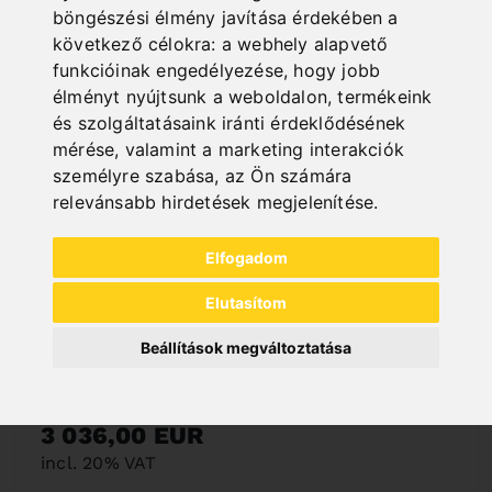
böngészési élmény javítása érdekében a
következő célokra:
a webhely alapvető
funkcióinak engedélyezése
,
hogy jobb
élményt nyújtsunk a weboldalon
,
termékeink
és szolgáltatásaink iránti érdeklődésének
mérése, valamint a marketing interakciók
személyre szabása
,
az Ön számára
relevánsabb hirdetések megjelenítése
.
Elfogadom
Elutasítom
Beállítások megváltoztatása
MRA-PRO
Art. No. : 06-1041
3 036,00 EUR
incl. 20% VAT