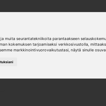
ja muita seurantatekniikoita parantaakseen selauskokemus
an kokemuksen tarjoamiseksi verkkosivustolla
,
mittaaks
semme markkinointivuorovaikutustasi
,
näytä sinulle osuv
tuksiani