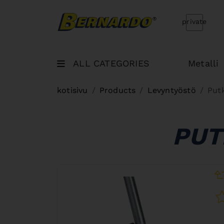
Bernardo Home
private
ALL CATEGORIES
Metalli
kotisivu
Products
Levyntyöstö
Put
PUT