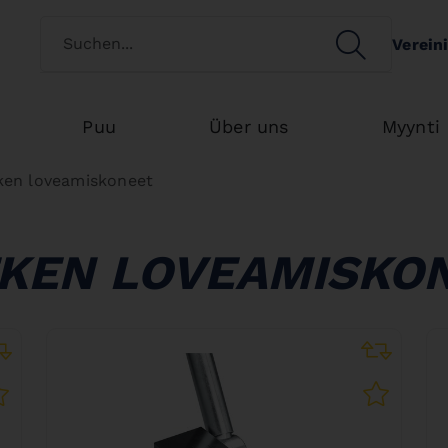
Switch customertype
SEARCH
Verein
Search
Puu
Über uns
Myynti
ken loveamiskoneet
KEN LOVEAMISKO