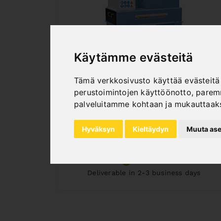
Käytämme evästeitä
Tämä verkkosivusto käyttää evästeitä 
perustoimintojen käyttöönotto
,
paremm
MRA-PRO
palveluitamme kohtaan ja mukauttaak
Art. No. : 06-1041
3 036,00 €
Hyväksyn
Kieltäydyn
Muuta ase
incl. 20% VAT
In Stock
Deliverable in 2-3 business days