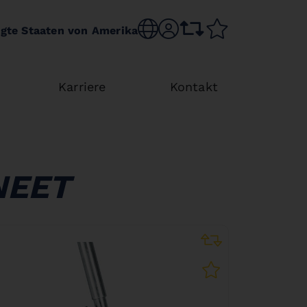
Choose language
sr.account
comparison list
wishlist
igte Staaten von Amerika
Karriere
Kontakt
NEET