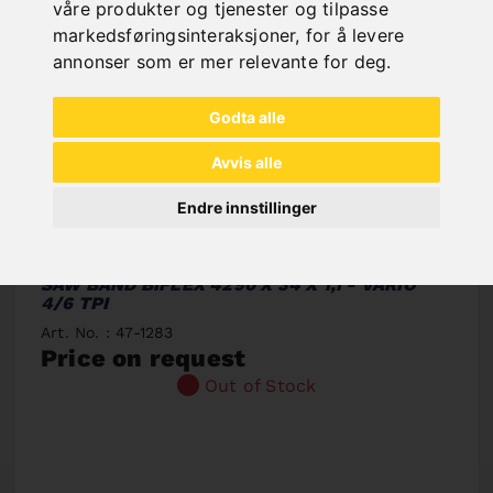
våre produkter og tjenester og tilpasse
markedsføringsinteraksjoner
,
for å levere
annonser som er mer relevante for deg
.
Godta alle
Avvis alle
Endre innstillinger
SAW BAND BIFLEX 4290 X 34 X 1,1 - VARIO
4/6 TPI
Art. No. : 47-1283
Price on request
Out of Stock