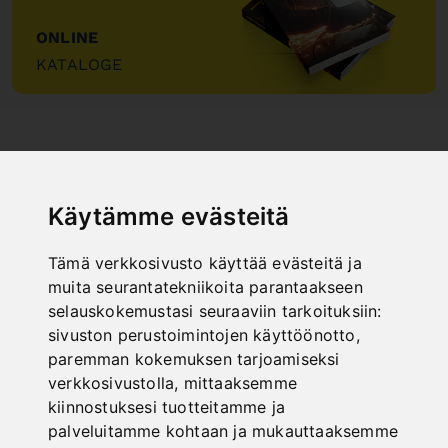
ONLINE
KATALOGE
"
Käytämme evästeitä
Tämä verkkosivusto käyttää evästeitä ja
NEW PRODUCTS
muita seurantatekniikoita parantaakseen
selauskokemustasi seuraaviin tarkoituksiin:
sivuston perustoimintojen käyttöönotto
,
paremman kokemuksen tarjoamiseksi
verkkosivustolla
,
mittaaksemme
kiinnostuksesi tuotteitamme ja
palveluitamme kohtaan ja mukauttaaksemme