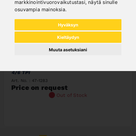
markkinointivuorovaikutustasi
,
näytä sinulle
osuvampia mainoksia
.
Hyväksyn
Kieltäydyn
Muuta asetuksiani
SAW BAND BIFLEX 4290 X 34 X 1,1 - VARIO
4/6 TPI
Art. No. : 47-1283
Price on request
Out of Stock