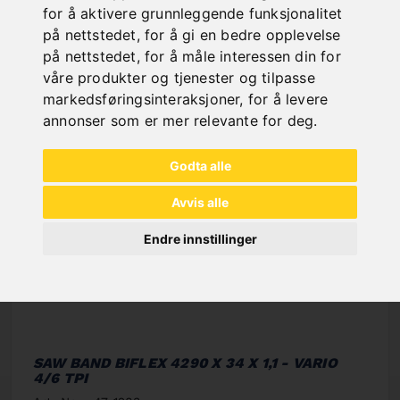
NEW PRODUCTS
for å aktivere grunnleggende funksjonalitet
på nettstedet
,
for å gi en bedre opplevelse
på nettstedet
,
for å måle interessen din for
våre produkter og tjenester og tilpasse
markedsføringsinteraksjoner
,
for å levere
annonser som er mer relevante for deg
.
Godta alle
Avvis alle
Endre innstillinger
SAW BAND BIFLEX 4290 X 34 X 1,1 - VARIO
4/6 TPI