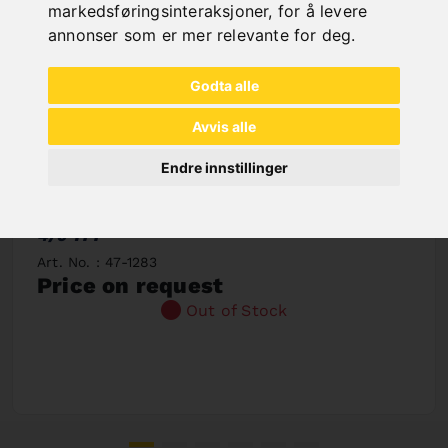
markedsføringsinteraksjoner
,
for å levere
annonser som er mer relevante for deg
.
Godta alle
Avvis alle
Endre innstillinger
SAW BAND BIFLEX 4290 X 34 X 1,1 - VARIO
4/6 TPI
Art. No. : 47-1283
Price on request
Out of Stock