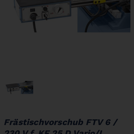
Frästischvorschub FTV 6 /
230 V f. KF 25 D Vario/L