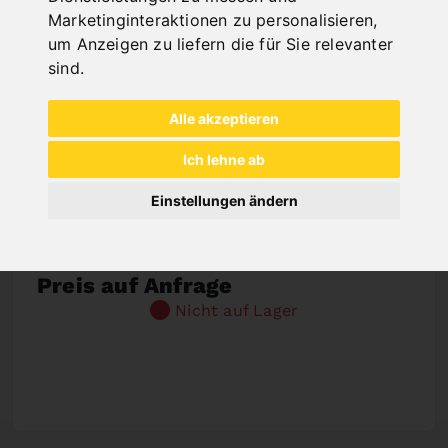
Marketinginteraktionen zu personalisieren
,
um Anzeigen zu liefern die für Sie relevanter
sind
.
Alle akzeptieren
Ich lehne ab
Einstellungen ändern
SÄGEBAND BIFLEX 4290 X 34 X 1,1 - VARIO
4/6 ZPZ
Art.Nr. : 47-1283
Preis auf Anfrage
Nicht auf Lager