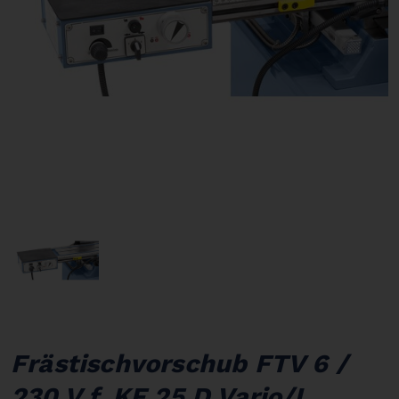
Frästischvorschub FTV 6 /
230 V f. KF 25 D Vario/L