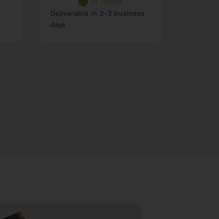
In Stock
days
Deliverable in 2-3 business
days