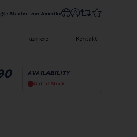
Choose language
sr.account
comparison list
wishlist
igte Staaten von Amerika
Karriere
Kontakt
90
AVAILABILITY
Out of Stock