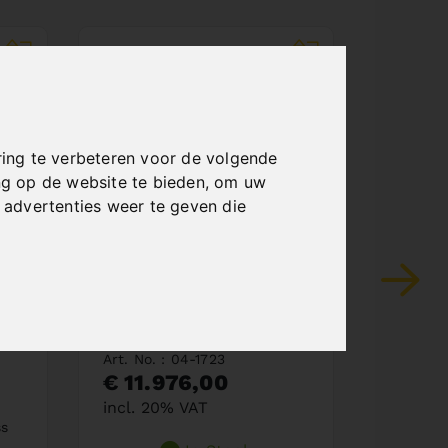
ing te verbeteren voor de volgende
ng op de website te bieden
,
om uw
advertenties weer te geven die
SEMI-AUTOMATIC
DOUB
DOUBLE MITRE
BAN
BANDSAW MBS
400 
600 DGA-V / 400
Art. No.
V
€ 7.1
incl. 2
Art. No. : 04-1723
€ 11.976,00
incl. 20% VAT
ss
Delivera