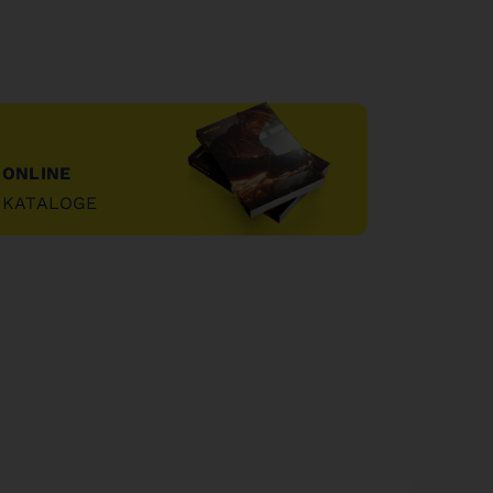
ONLINE
KATALOGE
"