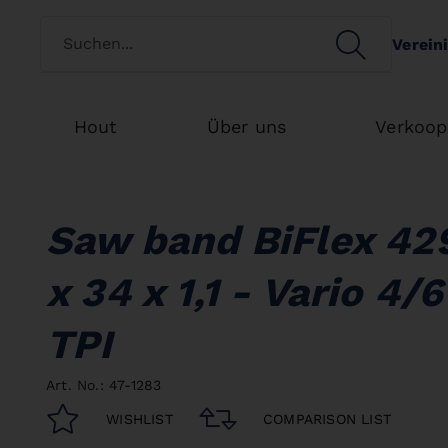
Switch customertype
SEARCH
Verein
Search
Hout
Über uns
Verkoop
Saw band BiFlex 42
x 34 x 1,1 - Vario 4/6
TPI
Art. No.: 47-1283
WISHLIST
COMPARISON LIST