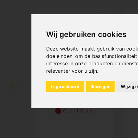
Wij gebruiken cookies
Deze website maakt gebruik van cook
doeleinden:
om de basisfunctionalitei
interesse in onze producten en dienst
relevanter voor u zijn
.
SAW BAND BIFLEX
S
4290 X 34 X 1,1 -
34
VARIO 4/6 TPI
V
Ik ga akkoord
Ik weiger
Wijzig 
Art. No. : 47-1283
Art
Price on request
P
Out of Stock