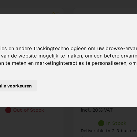
ies en andere trackingtechnologieën om uw browse-ervar
t van de website mogelijk te maken
,
om een betere ervari
en te meten en marketinginteracties te personaliseren
,
om 
AW BAND BIFLEX
DOUBLE MITRE
60 X 34 X 1,1 -
BANDSAW MBS
ARIO 4/6 TPI
600 DG / 400 V
mijn voorkeuren
. No. : 47-1261
Art. No. : 04-1722
rice on request
€ 8.388,00
Out of Stock
incl. 20% VAT
In Stock
Deliverable in 2-3 busine