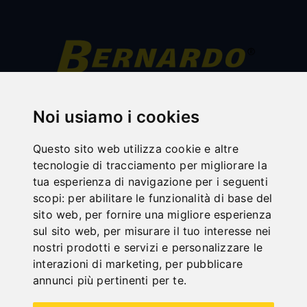
All categories
Noi usiamo i cookies
Legno
Questo sito web utilizza cookie e altre
Metallo
tecnologie di tracciamento per migliorare la
Trasporto
tua esperienza di navigazione per i seguenti
scopi:
per abilitare le funzionalità di base del
Lavorazione lamiera
sito web
,
per fornire una migliore esperienza
Sale
sul sito web
,
per misurare il tuo interesse nei
nostri prodotti e servizi e personalizzare le
Dispositivi di protezione per fresatrici
interazioni di marketing
,
per pubblicare
Compressore
annunci più pertinenti per te
.
Stabilimento