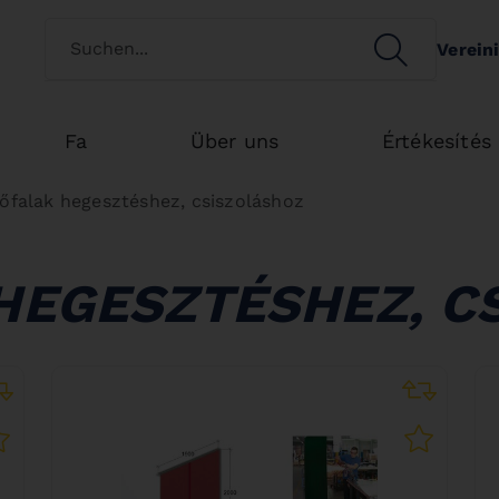
Switch customertype
SEARCH
Verein
Search
Fa
Über uns
Értékesítés
őfalak hegesztéshez, csiszoláshoz
HEGESZTÉSHEZ, C