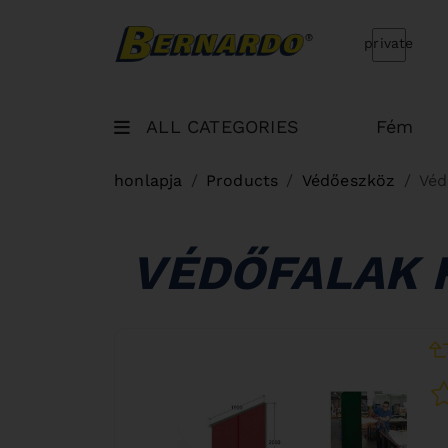
Bernardo Home
private
ALL CATEGORIES
Fém
honlapja
Products
Védőeszköz
Véd
VÉDŐFALAK 