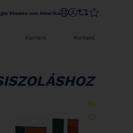
Choose language
sr.account
comparison list
wishlist
igte Staaten von Amerika
Karriere
Kontakt
SISZOLÁSHOZ