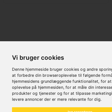
Vi bruger cookies
Denne hjemmeside bruger cookies og andre sporing
at forbedre din browseroplevelse til følgende form
hjemmesidens grundlæggende funktionalitet
,
for a
oplevelse på hjemmesiden
,
for at måle din interess
produkter og tjenester og for at tilpasse marketing
All categories
levere annoncer der er mere relevante for dig
.
Træ
Jeg accepterer