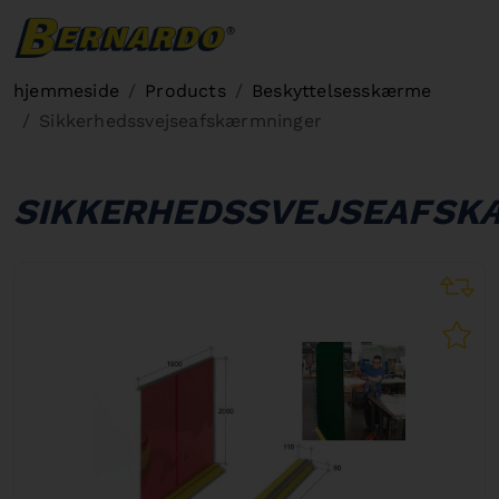
Bernardo Home
hjemmeside
Products
Beskyttelsesskærme
Sikkerhedssvejseafskærmninger
SIKKERHEDSSVEJSEAFSK