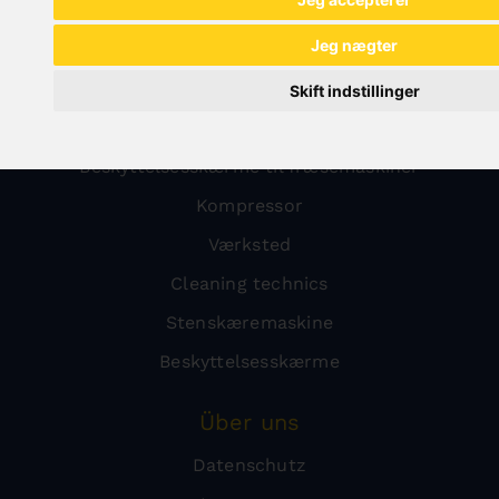
Metal
Jeg nægter
Transport
Pladebearbejdning
Skift indstillinger
Sale
Beskyttelsesskærme til fræsemaskiner
Kompressor
Værksted
Cleaning technics
Stenskæremaskine
Beskyttelsesskærme
Über uns
Datenschutz