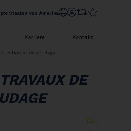
Choose language
sr.account
comparison list
wishlist
igte Staaten von Amerika
Karriere
Kontakt
tification et de soudage
 TRAVAUX DE
OUDAGE