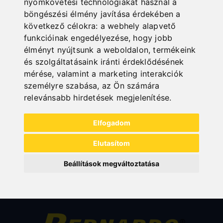
nyomkövetési technológiákat használ a
böngészési élmény javítása érdekében a
következő célokra:
a webhely alapvető
funkcióinak engedélyezése
,
hogy jobb
TARTOZÉKOK HIDRAULIKUS
élményt nyújtsunk a weboldalon
,
termékeink
TÁBLAOLLÓHOZ
és szolgáltatásaink iránti érdeklődésének
mérése, valamint a marketing interakciók
személyre szabása
,
az Ön számára
relevánsabb hirdetések megjelenítése
.
Elfogadom
Elutasítom
Beállítások megváltoztatása