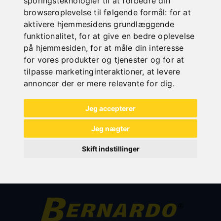
sporingsteknologier til at forbedre din
browseroplevelse til følgende formål:
for at
aktivere hjemmesidens grundlæggende
TILBEHØR TIL HYDRAULISKE
funktionalitet
,
for at give en bedre oplevelse
MASKINSAKSE
på hjemmesiden
,
for at måle din interesse
for vores produkter og tjenester og for at
tilpasse marketinginteraktioner
,
at levere
annoncer der er mere relevante for dig
.
Jeg accepterer
Jeg nægter
Skift indstillinger