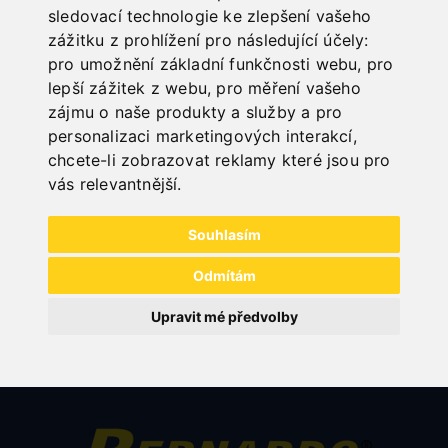
sledovací technologie ke zlepšení vašeho
zážitku z prohlížení pro následující účely:
pro umožnění základní funkčnosti webu
,
pro
PŘÍSLUŠENSTVÍ PRO
lepší zážitek z webu
,
pro měření vašeho
HYDRAULICKÉ TABULOVÉ NŮŽKY
zájmu o naše produkty a služby a pro
personalizaci marketingových interakcí
,
chcete-li zobrazovat reklamy které jsou pro
vás relevantnější
.
Souhlasím
Odmítám
Upravit mé předvolby