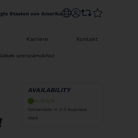
Choose language
sr.account
comparison list
wishlist
igte Staaten von Amerika
Karriere
Kontakt
ülékek szerszámokhoz
AVAILABILITY
In Stock
Deliverable in 2-3 business
days
l