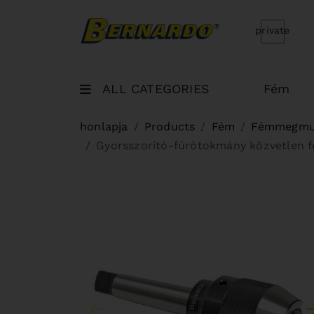
Bernardo Home
private
ALL CATEGORIES
Fém
honlapja
Products
Fém
Fémmegmun
Gyorsszorító-fúrótokmány közvetlen fe