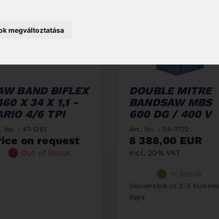
sok megváltoztatása
AW BAND BIFLEX
DOUBLE MITRE
60 X 34 X 1,1 -
BANDSAW MBS
ARIO 4/6 TPI
600 DG / 400 V
. No. : 47-1261
Art. No. : 04-1722
rice on request
8 388,00 EUR
Out of Stock
incl. 20% VAT
In Stock
Deliverable in 2-3 busine
days