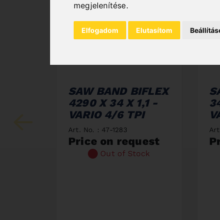
megjelenítése
.
Elfogadom
Elutasítom
Beállítá
SAW BAND BIFLEX
S
4290 X 34 X 1,1 -
34
VARIO 4/6 TPI
V
Art. No. : 47-1283
Art
Price on request
P
Out of Stock