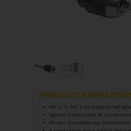
PRODUCT PROPERTIE
MK 2, ill. MK 3-as integrált befogós
Egyszerű beszorítás és lazítás kéz
Minden kopóalkatrész betétedzett 
A szerszámok kulcs nélküli befoga