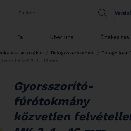
Switch customertype
SEARCH
Verein
Search
Fa
Über uns
Értékesítés
kálás-tartozékok
Befogószerszámok
Befogó kész
lvétellel MK 3, 1 - 16 mm
Gyorsszorító-
fúrótokmány
közvetlen felvételle