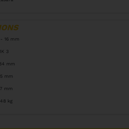
IONS
 - 16 mm
K 3
184 mm
85 mm
57 mm
,48 kg