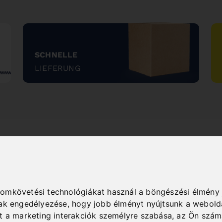
SCHNELLE
LIEFERUNG
"
NEW PRODUCTS
yomkövetési technológiákat használ a böngészési élmény 
nak engedélyezése
,
hogy jobb élményt nyújtsunk a webold
nt a marketing interakciók személyre szabása
,
az Ön szám