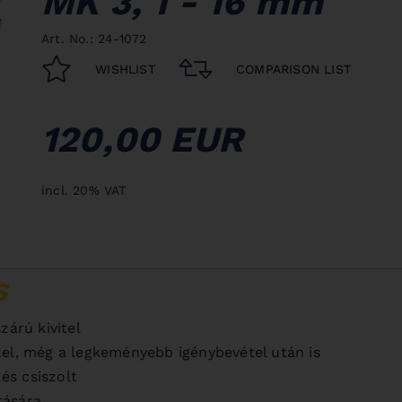
MK 3, 1 - 16 mm
Art. No.: 24-1072
WISHLIST
COMPARISON LIST
120,00 EUR
incl. 20% VAT
S
zárú kivitel
zel, még a legkeményebb igénybevétel után is
és csiszolt
tására