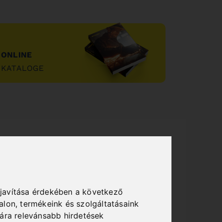
ONLINE
KATALOGE
"
javítása érdekében a következő
alon
,
termékeink és szolgáltatásaink
ára relevánsabb hirdetések