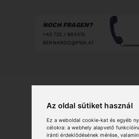
NOCH FRAGEN?
+43 732 / 664015
BERNARDO@PWA.AT
"
Az oldal sütiket használ
Ez a weboldal cookie-kat és egyéb n
célokra:
a webhely alapvető funkciói
iránti érdeklődésének mérése, valami