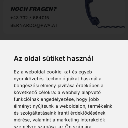
NOCH FRAGEN?
+43 732 / 664015
BERNARDO@PWA.AT
"
Az oldal sütiket használ
SCHNELLE
Ez a weboldal cookie-kat és egyéb
LIEFERUNG
nyomkövetési technológiákat használ a
"
böngészési élmény javítása érdekében a
következő célokra:
a webhely alapvető
funkcióinak engedélyezése
,
hogy jobb
élményt nyújtsunk a weboldalon
,
termékeink
és szolgáltatásaink iránti érdeklődésének
ONLINE
mérése, valamint a marketing interakciók
KATALOGE
személyre szabása
,
az Ön számára