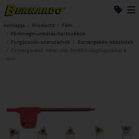
Bernardo Home
honlapja
Products
Fém
Fémmegmunkálás-tartozékok
Forgácsoló-szerszámok
Esztergakés-készletek
Esztergavéső-tétel HM-fordító-vágólapokkal 8
mm