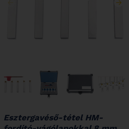
Esztergavéső-tétel HM-
fordító-vágólapokkal 8 mm