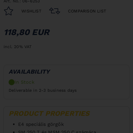
Art. No.: 06-6253
WISHLIST
COMPARISON LIST
118,80 EUR
incl. 20% VAT
AVAILABILITY
In Stock
Deliverable in 2-3 business days
PRODUCT PROPERTIES
E4 speciális görgők
SM 250 T és MSM 250 C számára