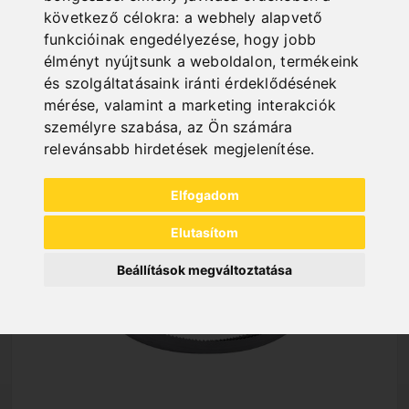
következő célokra:
a webhely alapvető
funkcióinak engedélyezése
,
hogy jobb
NEW PRODUCTS
élményt nyújtsunk a weboldalon
,
termékeink
és szolgáltatásaink iránti érdeklődésének
mérése, valamint a marketing interakciók
személyre szabása
,
az Ön számára
relevánsabb hirdetések megjelenítése
.
Elfogadom
Elutasítom
Beállítások megváltoztatása