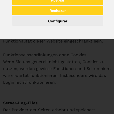
Aceptar
Cookies nur im Einzelfall erlauben, die Annahme von
Rechazar
Cookies für bestimmte Fälle oder generell
ausschließen sowie das automatische Löschen der
Configurar
Cookies beim Schließen des Browsers aktivieren. Bei
der Deaktivierung von Cookies kann die
Funktionalität dieser Website eingeschränkt sein.
Funktionseinschränkungen ohne Cookies
Wenn Sie uns generell nicht gestatten, Cookies zu
nutzen, werden gewisse Funktionen und Seiten nicht
wie erwartet funktionieren. Insbesondere wird das
Login nicht funktionieren.
Server-Log-Files
Der Provider der Seiten erhebt und speichert