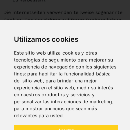
Die Internetseiten verwenden teilweise sogenannte
Cookies. Cookies richten auf Ihrem Rechner keinen
Schaden an und enthalten keine Viren. Cookies
dienen dazu, unser Angebot nutzerfreundlicher,
Utilizamos cookies
effektiver und sicherer zu machen. Cookies sind
kleine Textdateien, die auf Ihrem Rechner abgelegt
Este sitio web utiliza cookies y otras
werden und die Ihr Browser speichert.
tecnologías de seguimiento para mejorar su
experiencia de navegación con los siguientes
Die meisten der von uns verwendeten Cookies sind
fines:
para habilitar la funcionalidad básica
so genannte „Session-Cookies“. Sie werden nach
del sitio web
,
para brindar una mejor
Ende Ihres Besuchs automatisch gelöscht. Andere
experiencia en el sitio web
,
medir su interés
Cookies bleiben auf Ihrem Endgerät gespeichert, bis
en nuestros productos y servicios y
Sie diese löschen. Diese Cookies ermöglichen es uns,
personalizar las interacciones de marketing
,
Ihren Browser beim nächsten Besuch
para mostrar anuncios que sean más
wiederzuerkennen.
relevantes para usted
.
Sie können Ihren Browser so einstellen, dass Sie
über das Setzen von Cookies informiert werden und