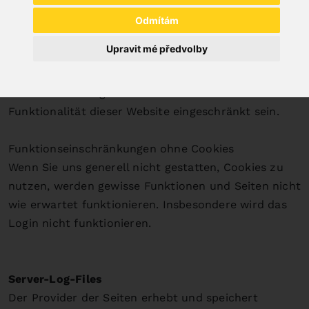
Cookies nur im Einzelfall erlauben, die Annahme von
Odmítám
Cookies für bestimmte Fälle oder generell
Upravit mé předvolby
ausschließen sowie das automatische Löschen der
Cookies beim Schließen des Browsers aktivieren. Bei
der Deaktivierung von Cookies kann die
Funktionalität dieser Website eingeschränkt sein.
Funktionseinschränkungen ohne Cookies
Wenn Sie uns generell nicht gestatten, Cookies zu
nutzen, werden gewisse Funktionen und Seiten nicht
wie erwartet funktionieren. Insbesondere wird das
Login nicht funktionieren.
Server-Log-Files
Der Provider der Seiten erhebt und speichert