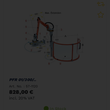
PFR 01/300/..
Art. No. : 57-1120
828,00 €
incl. 20% VAT
In Stock