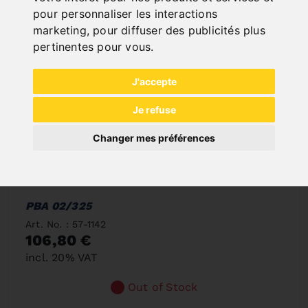
pour personnaliser les interactions
marketing
,
pour diffuser des publicités plus
pertinentes pour vous
.
J'accepte
Je refuse
Changer mes préférences
PBA 02/325
Art. No. : 57-1142
106,80 €
incl. 20% VAT
Out of Stock