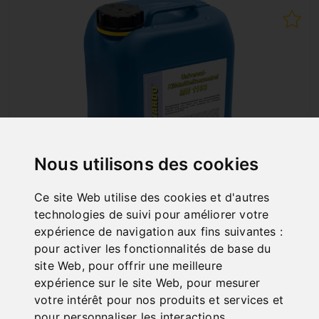
Nous utilisons des cookies
Ce site Web utilise des cookies et d'autres
LIQUIDE UNIVERSEL DE
technologies de suivi pour améliorer votre
REFROIDISSEMENT MN 1103, EN BIDON DE
expérience de navigation aux fins suivantes :
5 LITRES
pour activer les fonctionnalités de base du
Art. No. : 54-1206
54,00 €
site Web
,
pour offrir une meilleure
expérience sur le site Web
,
pour mesurer
incl. 20% VAT
votre intérêt pour nos produits et services et
In Stock
pour personnaliser les interactions