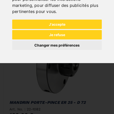
marketing
,
pour diffuser des publicités plus
Deliverable in 2-3 business days
pertinentes pour vous
.
J'accepte
Je refuse
Changer mes préférences
MANDRIN PORTE-PINCE ER 25 - D 72
Art. No. : 22-1082