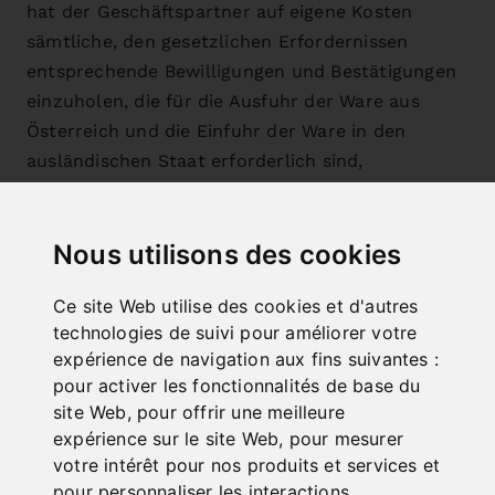
hat der Geschäftspartner auf eigene Kosten
sämtliche, den gesetzlichen Erfordernissen
entsprechende Bewilligungen und Bestätigungen
einzuholen, die für die Ausfuhr der Ware aus
Österreich und die Einfuhr der Ware in den
ausländischen Staat erforderlich sind,
beizubringen und die entsprechenden
Erklärungen abzugeben.
Nous utilisons des cookies
5.11. Ist bei Vertragsabschluss kein
Ce site Web utilise des cookies et d'autres
Liefer-/Leistungsort vereinbart worden, sind wir
technologies de suivi pour améliorer votre
berechtigt, die Lieferung/Leistung am Sitz oder
expérience de navigation aux fins suivantes :
an einer anderen Niederlassung des
pour activer les fonctionnalités de base du
Geschäftspartners vorzunehmen.
site Web
,
pour offrir une meilleure
expérience sur le site Web
,
pour mesurer
5.12. Wird die Ware vom Geschäftspartner am
votre intérêt pour nos produits et services et
Lieferort nicht fristgerecht übernommen sind wir
pour personnaliser les interactions