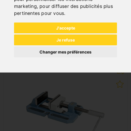
marketing
,
pour diffuser des publicités plus
ÉTAU DE PERÇAGE INDUSTRIEL BMS 200
pertinentes pour vous
.
Art. No. : 28-2020
300,00 €
J'accepte
incl. 20% VAT
Je refuse
In Stock
Deliverable in 2-3 business days
Changer mes préférences