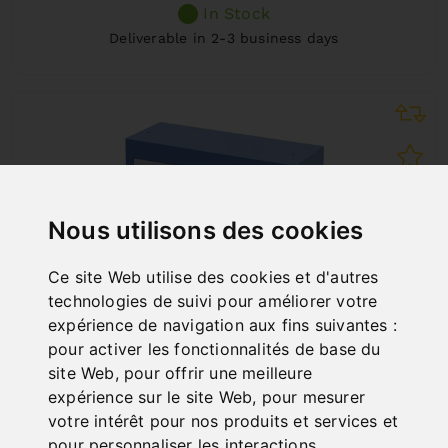
In Stock
Deliverable in 2-3 business days
Nous utilisons des cookies
Ce site Web utilise des cookies et d'autres
technologies de suivi pour améliorer votre
expérience de navigation aux fins suivantes :
pour activer les fonctionnalités de base du
site Web
,
pour offrir une meilleure
expérience sur le site Web
,
pour mesurer
votre intérêt pour nos produits et services et
SOCLE MODÈLE D1
pour personnaliser les interactions
Art. No. : 56-1050