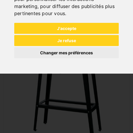
308,40 €
marketing
,
pour diffuser des publicités plus
pertinentes pour vous
.
incl. 20% VAT
In Stock
J'accepte
Deliverable in 2-3 business days
Je refuse
Changer mes préférences