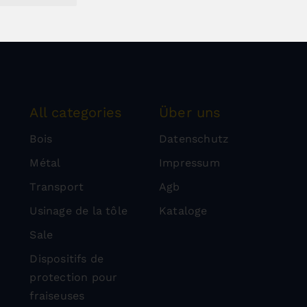
All categories
Über uns
Bois
Datenschutz
Métal
Impressum
Transport
Agb
Usinage de la tôle
Kataloge
Sale
Dispositifs de
protection pour
fraiseuses