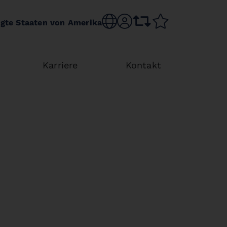
Choose language
sr.account
comparison list
wishlist
igte Staaten von Amerika
Karriere
Kontakt