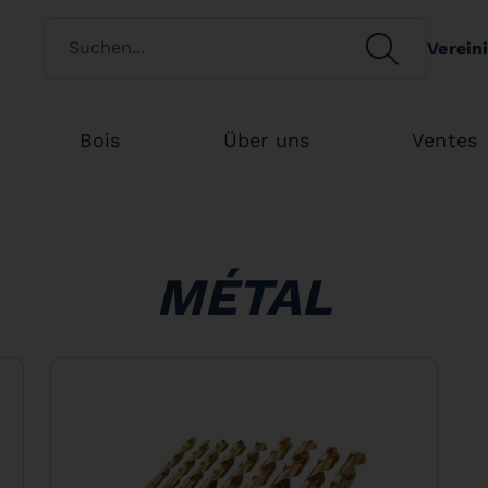
Switch customertype
SEARCH
Verein
Search
Bois
Über uns
Ventes
MÉTAL