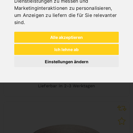
Dienstleistungen zu messen und
Marketinginteraktionen zu personalisieren
,
um Anzeigen zu liefern die für Sie relevanter
sind
.
Alle akzeptieren
GEWEBE-SCHLEIFBANDROLLE 75 MM X 50 M
- K 100
Ich lehne ab
Art.Nr. : 11-21541
110,40 €
Einstellungen ändern
inkl. 20% MWSt.
Auf Lager
Lieferbar in 2-3 Werktagen