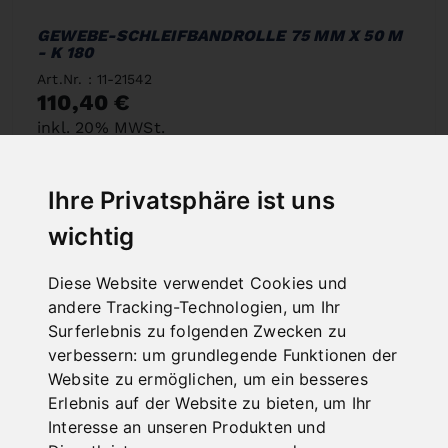
GEWEBE-SCHLEIFBANDROLLE 75 MM X 50 M
- K 180
Art.Nr. : 11-21542
110,40 €
inkl. 20% MWSt.
Auf Lager
Ihre Privatsphäre ist uns
Lieferbar in 2-3 Werktagen
wichtig
Diese Website verwendet Cookies und
andere Tracking-Technologien, um Ihr
Surferlebnis zu folgenden Zwecken zu
verbessern:
um grundlegende Funktionen der
Website zu ermöglichen
,
um ein besseres
Erlebnis auf der Website zu bieten
,
um Ihr
Interesse an unseren Produkten und