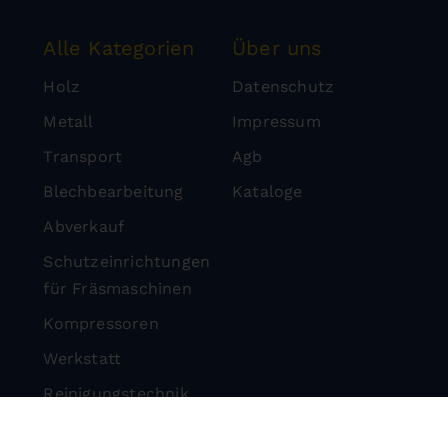
Alle Kategorien
Über uns
Holz
Datenschutz
Metall
Impressum
Transport
Agb
Blechbearbeitung
Kataloge
Abverkauf
Schutzeinrichtungen
für Fräsmaschinen
Kompressoren
Werkstatt
Reinigungstechnik
Steintrenntechnik