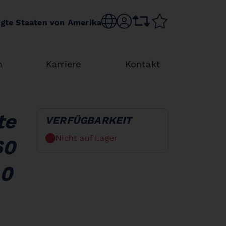
Sprache wechseln
sr.account
Vergleichsliste
Merkliste
igte Staaten von Amerika
n
Karriere
Kontakt
te
VERFÜGBARKEIT
Nicht auf Lager
60
00