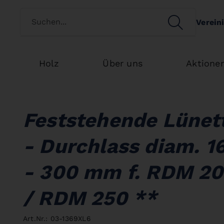
Kundenart wechseln
SEARCH
Verein
Search
Holz
Über uns
Aktione
Feststehende Lünet
- Durchlass diam. 1
- 300 mm f. RDM 2
/ RDM 250 **
Art.Nr.: 03-1369XL6