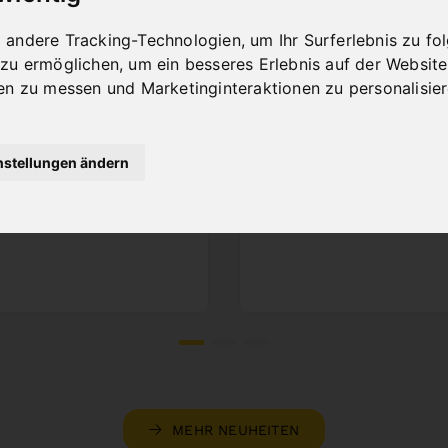
ÄGEBAND BIFLEX
DOPPELGEHRU
60 X 34 X 1,1 -
SBANDSÄGE MB
andere Tracking-Technologien, um Ihr Surferlebnis zu f
ARIO 4/6 ZPZ
600 DG / 400 V
 zu ermöglichen
,
um ein besseres Erlebnis auf der Website
en zu messen und Marketinginteraktionen zu personalisie
.Nr. : 47-1261
Art.Nr. : 04-1722
reis auf Anfrage
8.388,00 €
Nicht auf Lager
inkl. 20% MWSt.
nstellungen ändern
Auf Lager
Lieferbar in 2-3 Werkta
MEHR NEUHEITEN