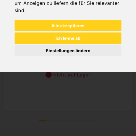
um Anzeigen zu liefern die für Sie relevanter
sind
.
Alle akzeptieren
Ich lehne ab
SÄGEBAND BIFLEX 4290 X 34 X 1,1 - VARIO
Einstellungen ändern
4/6 ZPZ
Art.Nr. : 47-1283
Preis auf Anfrage
Nicht auf Lager