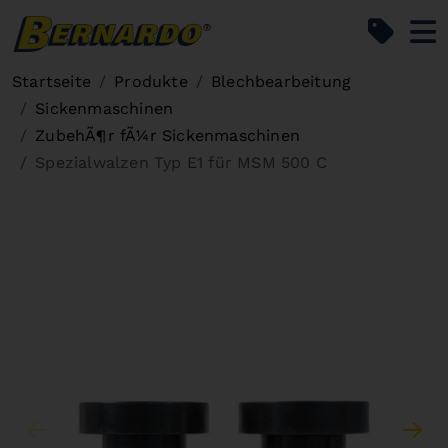
Bernardo Home
Startseite
Produkte
Blechbearbeitung
Sickenmaschinen
ZubehÃ¶r fÃ¼r Sickenmaschinen
Spezialwalzen Typ E1 für MSM 500 C