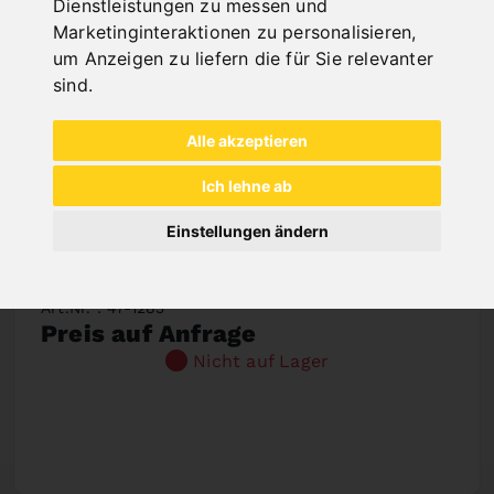
Dienstleistungen zu messen und
Marketinginteraktionen zu personalisieren
,
um Anzeigen zu liefern die für Sie relevanter
sind
.
Alle akzeptieren
Ich lehne ab
Einstellungen ändern
SÄGEBAND BIFLEX 4290 X 34 X 1,1 - VARIO
4/6 ZPZ
Art.Nr. : 47-1283
Preis auf Anfrage
Nicht auf Lager