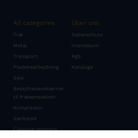
All categories
Über uns
Træ
Datenschutz
Metal
Impressum
Transport
Agb
Pladebearbejdning
Kataloge
Sale
Beskyttelsesskærme
til fræsemaskiner
Kompressor
Værksted
Cleaning technics