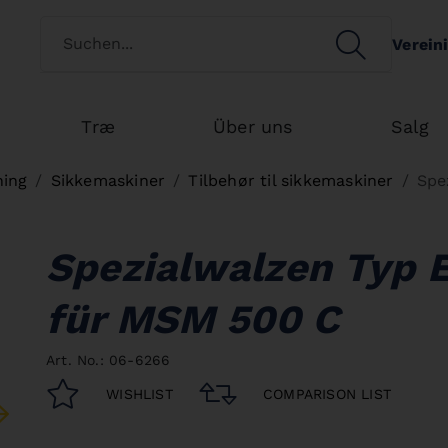
Switch customertype
SEARCH
Verein
Search
Træ
Über uns
Salg
ning
Sikkemaskiner
Tilbehør til sikkemaskiner
Spe
Spezialwalzen Typ E
für MSM 500 C
Art. No.: 06-6266
WISHLIST
COMPARISON LIST