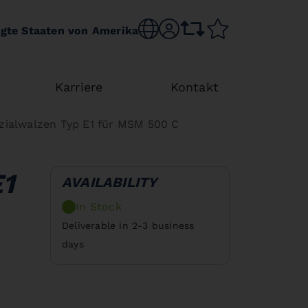
Choose language
sr.account
comparison list
wishlist
igte Staaten von Amerika
Karriere
Kontakt
zialwalzen Typ E1 für MSM 500 C
1
AVAILABILITY
In Stock
Deliverable in 2-3 business
days