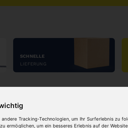
SCHNELLE
LIEFERUNG
"
 wichtig
andere Tracking-Technologien, um Ihr Surferlebnis zu f
NEUHEITEN
 zu ermöglichen
,
um ein besseres Erlebnis auf der Website