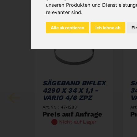
unseren Produkten und Dienstleistung
relevanter sind
.
Alle akzeptieren
Ich lehne ab
Ei
SÄGEBAND BIFLEX
S
4290 X 34 X 1,1 -
34
VARIO 4/6 ZPZ
V
Art.Nr. : 47-1283
Art
Preis auf Anfrage
P
Nicht auf Lager