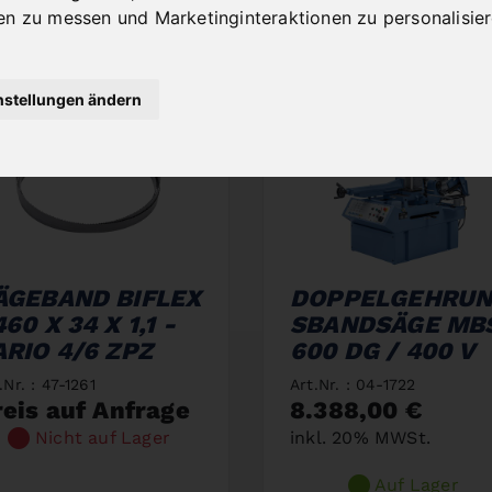
en zu messen und Marketinginteraktionen zu personalisie
nstellungen ändern
ÄGEBAND BIFLEX
DOPPELGEHRU
60 X 34 X 1,1 -
SBANDSÄGE MB
ARIO 4/6 ZPZ
600 DG / 400 V
.Nr. : 47-1261
Art.Nr. : 04-1722
reis auf Anfrage
8.388,00 €
Nicht auf Lager
inkl. 20% MWSt.
Auf Lager