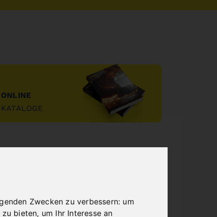
ONLINE
KATALOGE
"
olgenden Zwecken zu verbessern:
um
 zu bieten
,
um Ihr Interesse an