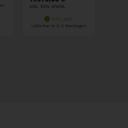
gen
Lieferb
inkl. 20% MWSt.
Auf Lager
Lieferbar in 2-3 Werktagen