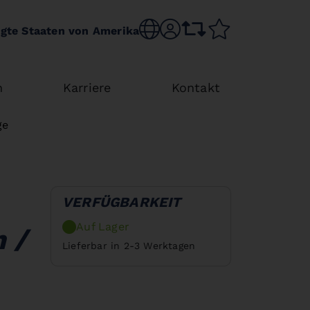
Sprache wechseln
sr.account
Vergleichsliste
Merkliste
igte Staaten von Amerika
n
Karriere
Kontakt
ge
VERFÜGBARKEIT
Auf Lager
 /
Lieferbar in 2-3 Werktagen