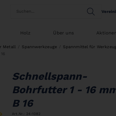
Kundenart wechseln
SEARCH
Verein
Search
Holz
Über uns
Aktione
 Metall
Spannwerkzeuge
Spannmittel für Werkzeu
 16
Schnellspann-
Bohrfutter 1 - 16 mm
B 16
Art.Nr.: 24-1082