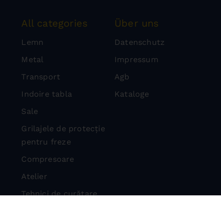
All categories
Über uns
Lemn
Datenschutz
Metal
Impressum
Transport
Agb
Indoire tabla
Kataloge
Sale
Grilajele de protecție
pentru freze
Compresoare
Atelier
Tehnici de curățare
Masini de taiat piatra