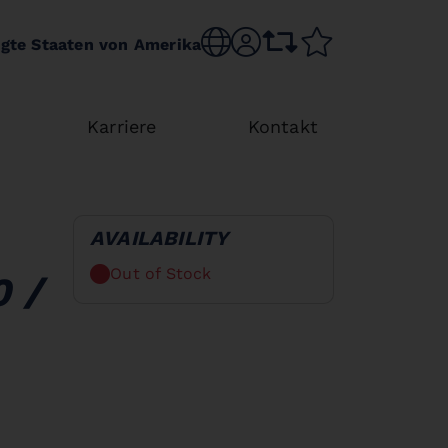
Choose language
sr.account
comparison list
wishlist
igte Staaten von Amerika
Karriere
Kontakt
AVAILABILITY
Out of Stock
 /