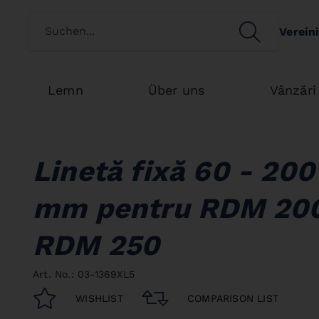
Switch customertype
SEARCH
Verein
Search
Lemn
Über uns
Vânzări
Linetă fixă 60 - 200
mm pentru RDM 200
RDM 250
Art. No.: 03-1369XL5
WISHLIST
COMPARISON LIST