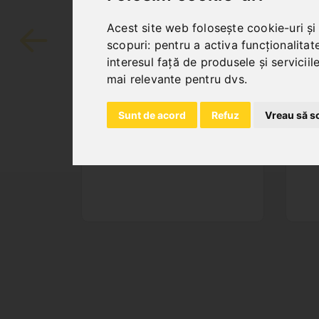
SAW BAND BIFLEX
S
4290 X 34 X 1,1 -
34
Acest site web folosește cookie-uri și
VARIO 4/6 TPI
V
scopuri:
pentru a activa funcționalitat
interesul față de produsele și servicii
Art. No. : 47-1283
Art
Price on request
P
mai relevante pentru dvs
.
Out of Stock
Sunt de acord
Refuz
Vreau să s