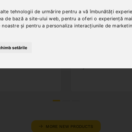
AW BAND BIFLEX
DOUBLE MITRE
60 X 34 X 1,1 -
BANDSAW MBS
 alte tehnologii de urmărire pentru a vă îmbunătăți experi
ARIO 4/6 TPI
600 DG / 400 V
ea de bază a site-ului web
,
pentru a oferi o experiență ma
le noastre și pentru a personaliza interacțiunile de marketi
. No. : 47-1261
Art. No. : 04-1722
rice on request
8.388,00 EUR
Out of Stock
incl. 20% VAT
chimb setările
In Stock
Deliverable in 2-3 busine
days
MORE NEW PRODUCTS