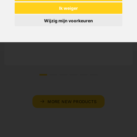
SAW BAND BIFLEX 4290 X 34 X 1,1 - VARIO
Ik weiger
4/6 TPI
Art. No. : 47-1283
Wijzig mijn voorkeuren
Price on request
Out of Stock
MORE NEW PRODUCTS