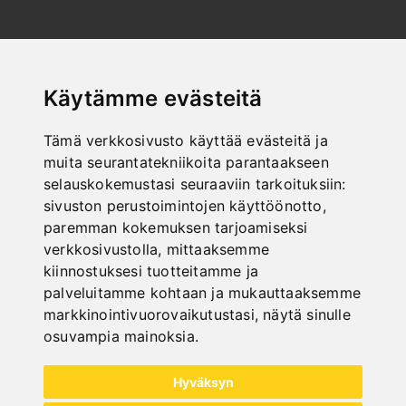
NEW PRODUCTS
Käytämme evästeitä
Tämä verkkosivusto käyttää evästeitä ja
muita seurantatekniikoita parantaakseen
selauskokemustasi seuraaviin tarkoituksiin:
sivuston perustoimintojen käyttöönotto
,
paremman kokemuksen tarjoamiseksi
verkkosivustolla
,
mittaaksemme
kiinnostuksesi tuotteitamme ja
palveluitamme kohtaan ja mukauttaaksemme
markkinointivuorovaikutustasi
,
näytä sinulle
osuvampia mainoksia
.
Hyväksyn