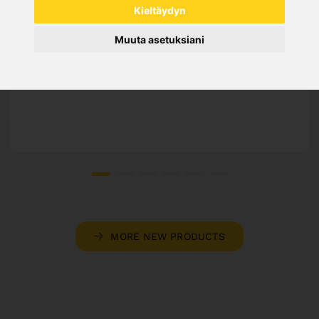
Kieltäydyn
SAW BAND BIFLEX 4290 X 34 X 1,1 - VARIO
4/6 TPI
Muuta asetuksiani
Art. No. : 47-1283
Price on request
Out of Stock
MORE NEW PRODUCTS