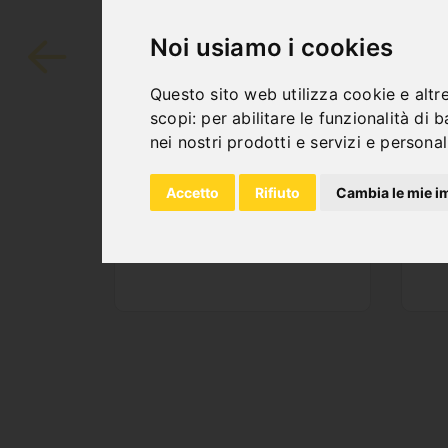
SAW BAND BIFLEX
S
4290 X 34 X 1,1 -
34
Noi usiamo i cookies
VARIO 4/6 TPI
V
Art. No. : 47-1283
Art
Questo sito web utilizza cookie e altr
Price on request
P
scopi:
per abilitare le funzionalità di 
Out of Stock
nei nostri prodotti e servizi e persona
Accetto
Rifiuto
Cambia le mie i