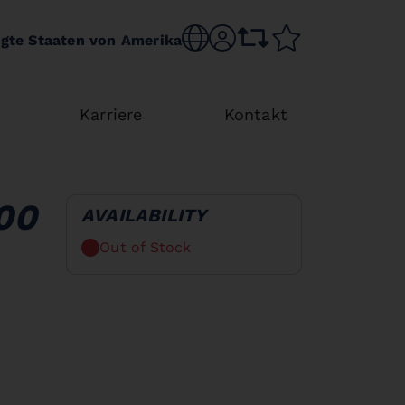
Choose language
sr.account
comparison list
wishlist
igte Staaten von Amerika
Karriere
Kontakt
200
AVAILABILITY
Out of Stock