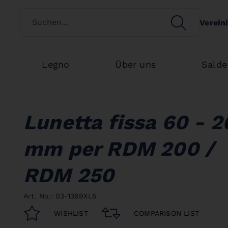
Switch customertype
SEARCH
Verein
Search
Legno
Über uns
Salde
Lunetta fissa 60 - 
mm per RDM 200 /
RDM 250
Art. No.: 03-1369XL5
WISHLIST
COMPARISON LIST