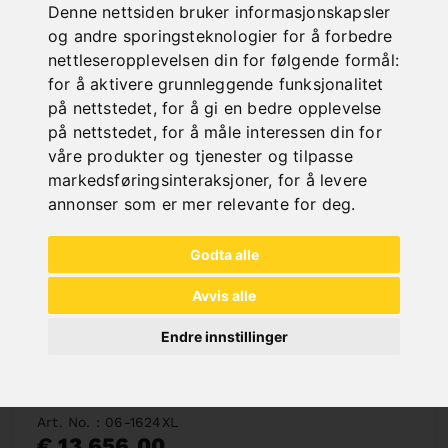
Deliverable in 2-3 business days
Denne nettsiden bruker informasjonskapsler
og andre sporingsteknologier for å forbedre
nettleseropplevelsen din for følgende formål:
for å aktivere grunnleggende funksjonalitet
på nettstedet
,
for å gi en bedre opplevelse
på nettstedet
,
for å måle interessen din for
våre produkter og tjenester og tilpasse
markedsføringsinteraksjoner
,
for å levere
annonser som er mer relevante for deg
.
Godta alle
Avvis alle
Endre innstillinger
HYDRAULISK PROFILSTÅLKUTTER HPS 90**
Art. No. : 06-1624XL
€ 13 656,00