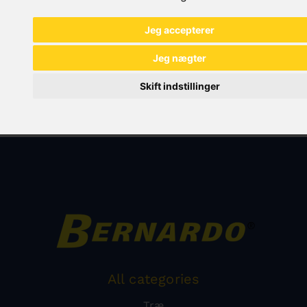
Jeg accepterer
Jeg nægter
Skift indstillinger
All categories
Træ