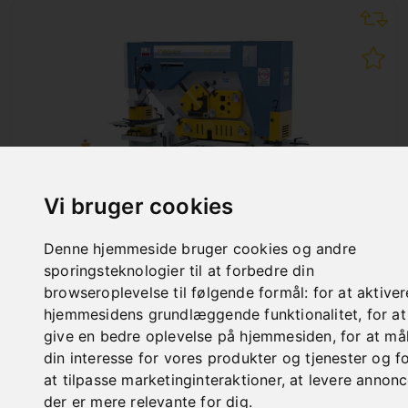
Vi bruger cookies
Denne hjemmeside bruger cookies og andre
sporingsteknologier til at forbedre din
browseroplevelse til følgende formål:
for at aktiver
HPS 90
hjemmesidens grundlæggende funktionalitet
,
for at
Art. No. : 06-1624XL
give en bedre oplevelse på hjemmesiden
,
for at må
13.656,00 €
din interesse for vores produkter og tjenester og f
incl. 20% VAT
at tilpasse marketinginteraktioner
,
at levere annonc
der er mere relevante for dig
.
Out of Stock