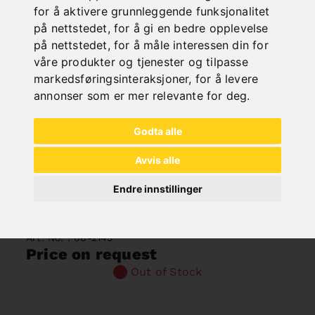
for å aktivere grunnleggende funksjonalitet
på nettstedet
,
for å gi en bedre opplevelse
på nettstedet
,
for å måle interessen din for
våre produkter og tjenester og tilpasse
markedsføringsinteraksjoner
,
for å levere
annonser som er mer relevante for deg
.
Godta alle
Avvis alle
Endre innstillinger
HCP 150 ENKELTKOLONNE HYDRAULISK
PRESSE
Art. No. : 06-2143
Price on request
Out of Stock