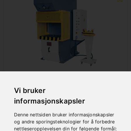
HCP 100 ENKELTKOLONNE HYDRAULISK
PRESSE
Art. No. : 06-2142
Vi bruker
Price on request
informasjonskapsler
Out of Stock
Denne nettsiden bruker informasjonskapsler
og andre sporingsteknologier for å forbedre
nettleseropplevelsen din for følgende formål: