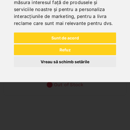
măsura interesul față de produsele și
serviciile noastre și pentru a personaliza
interacțiunile de marketing
,
pentru a livra
reclame care sunt mai relevante pentru dvs
.
Sunt de acord
Refuz
Vreau să schimb setările
HCP 150
Art. No. : 06-2143
Price on request
Out of Stock