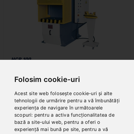
HCP 100
Art. No. : 06-2142
Price on request
Folosim cookie-uri
Out of Stock
Acest site web folosește cookie-uri și alte
tehnologii de urmărire pentru a vă îmbunătăți
experiența de navigare în următoarele
scopuri:
pentru a activa funcționalitatea de
bază a site-ului web
,
pentru a oferi o
experiență mai bună pe site
,
pentru a vă