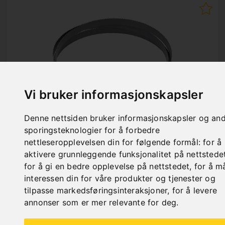
Vi bruker informasjonskapsler
Denne nettsiden bruker informasjonskapsler og an
sporingsteknologier for å forbedre
SAW BAND BIFLEX 4290 X 34 X 1,1 - VARIO
nettleseropplevelsen din for følgende formål:
for å
4/6 TPI
aktivere grunnleggende funksjonalitet på nettstede
Art. No. : 47-1283
for å gi en bedre opplevelse på nettstedet
,
for å m
Price on request
interessen din for våre produkter og tjenester og
Out of Stock
tilpasse markedsføringsinteraksjoner
,
for å levere
annonser som er mer relevante for deg
.