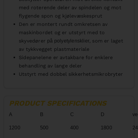
med roterende deler av spindelen og mot
flygende spon og kjølevæskesprut
Den er montert rundt omkretsen av
maskinbordet og er utstyrt med to
skyvedører
, som er laget
på polyetylensklier
av tykkvegget plastmateriale
Sidepanelene er avtakbare for enklere
behandling av lange deler
Utstyrt med dobbel sikkerhetsmikrobryter
PRODUCT SPECIFICATIONS
A
B
C
D
ve
1200
500
400
1800
24