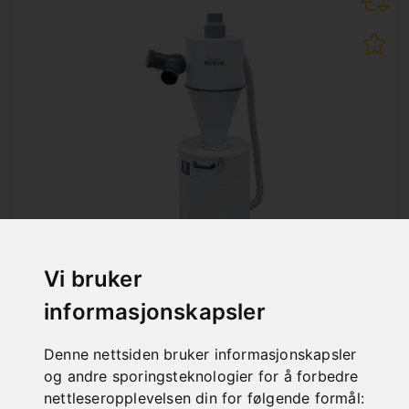
Vi bruker
FSG 1000 PARTIKKELFILTERENHET
informasjonskapsler
Art. No. : Z-12-2174
€ 552,00
incl. 20% VAT
Denne nettsiden bruker informasjonskapsler
og andre sporingsteknologier for å forbedre
Out of Stock
nettleseropplevelsen din for følgende formål: