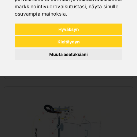
markkinointivuorovaikutustasi
,
näytä sinulle
osuvampia mainoksia
.
Hyväksyn
Kieltäydyn
Muuta asetuksiani
SUOJUKSET SAHOILLE