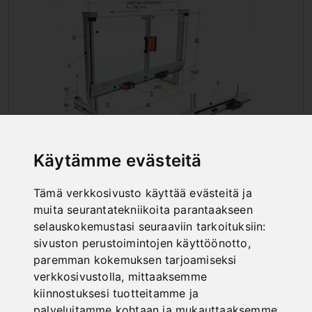
Käytämme evästeitä
SUOJUKSET PÖYTÄÄN
Tämä verkkosivusto käyttää evästeitä ja
ASENNETTAVAT
muita seurantatekniikoita parantaakseen
selauskokemustasi seuraaviin tarkoituksiin:
sivuston perustoimintojen käyttöönotto
,
paremman kokemuksen tarjoamiseksi
verkkosivustolla
,
mittaaksemme
kiinnostuksesi tuotteitamme ja
palveluitamme kohtaan ja mukauttaaksemme