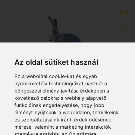
Az oldal sütiket használ
Ez a weboldal cookie-kat és egyéb
nyomkövetési technológiákat használ a
böngészési élmény javítása érdekében a
következő célokra:
a webhely alapvető
funkcióinak engedélyezése
,
hogy jobb
DP 5
élményt nyújtsunk a weboldalon
,
termékeink
Art. No. : 06-1015
és szolgáltatásaink iránti érdeklődésének
1 000,80 EUR
mérése, valamint a marketing interakciók
incl. 20% VAT
személyre szabása
,
az Ön számára