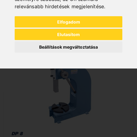
relevánsabb hirdetések megjelenítése
.
In Stock
Deliverable in 2-3 business days
Elfogadom
Elutasítom
Beállítások megváltoztatása
DP 8