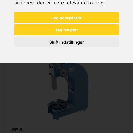
annoncer der er mere relevante for dig
.
In Stock
Deliverable in 2-3 business days
Jeg accepterer
Jeg nægter
Skift indstillinger
DP 8