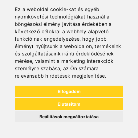
Ez a weboldal cookie-kat és egyéb
nyomkövetési technológiákat használ a
böngészési élmény javítása érdekében a
következő célokra:
a webhely alapvető
funkcióinak engedélyezése
,
hogy jobb
élményt nyújtsunk a weboldalon
,
termékeink
és szolgáltatásaink iránti érdeklődésének
mérése, valamint a marketing interakciók
All categories
személyre szabása
,
az Ön számára
relevánsabb hirdetések megjelenítése
.
Fa
Fém
Elfogadom
Szállítás
Elutasítom
Lemez
Beállítások megváltoztatása
Kiárusítás
Védőberendezések marógépekhez