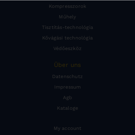
Kompresszorok
Műhely
Tisztítás-technológia
Kővágási technológia
Védőeszköz
Über uns
Datenschutz
Impressum
Agb
Kataloge
My account