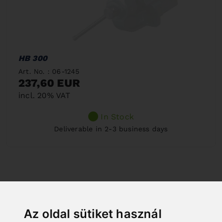
HB 300
Art. No. : 06-1245
237,60 EUR
incl. 20% VAT
In Stock
Deliverable in 2-3 business days
Az oldal sütiket használ